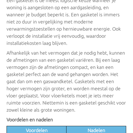
Kachels/Haarden
Een gasketel is de meest logische keuze wanneer je
woning is aangesloten op een aardgasleiding, en
wanneer je budget beperkt is. Een gasketel is immers
Gaskachel
niet zo duur in vergelijking met moderne
verwarmingstoestellen op hernieuwbare energie. Ook
Houtkachel
verloopt de installatie vrij eenvoudig, waardoor
installatiekosten laag blijven.
Pelletkachel
Afhankelijk van het vermogen dat je nodig hebt, kunnen
de afmetingen van een gasketel variëren. Bij een laag
vermogen zijn de afmetingen compact, en kan een
Convectoren
gasketel perfect aan de wand gehangen worden. Het
gaat dan om een gaswandketel. Gasketels met een
hoger vermogen zijn groter, en worden meestal op de
Convectoren
vloer geplaatst. Voor vloerketels moet je iets meer
ruimte voorzien. Niettemin is een gasketel geschikt voor
Warm water
zowel kleine als grote woningen.
Voordelen en nadelen
Geisers
Voordelen
Nadelen