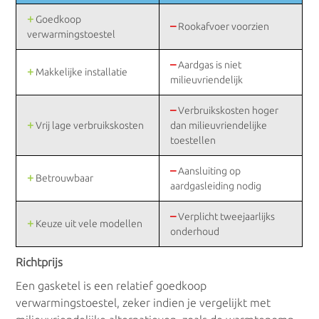
+
Goedkoop
–
Gasgeisers
Rookafvoer voorzien
verwarmingstoestel
Condensatiegeisers
–
Aardgas is niet
+
Makkelijke installatie
milieuvriendelijk
–
Verbruikskosten hoger
Doorstromers
+
Vrij lage verbruikskosten
dan milieuvriendelijke
toestellen
Doorstromers op gas
–
Aansluiting op
+
Betrouwbaar
aardgasleiding nodig
Elektrische doorstromers
–
Verplicht tweejaarlijks
+
Keuze uit vele modellen
onderhoud
Boilers
Richtprijs
Een gasketel is een relatief goedkoop
Gasboilers
verwarmingstoestel, zeker indien je vergelijkt met