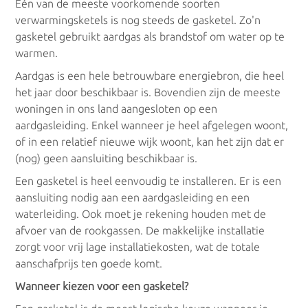
Eén van de meeste voorkomende soorten
Grond water warmtepomp
verwarmingsketels is nog steeds de gasketel. Zo'n
gasketel gebruikt aardgas als brandstof om water op te
warmen.
HR-ketels
Aardgas is een hele betrouwbare energiebron, die heel
het jaar door beschikbaar is. Bovendien zijn de meeste
woningen in ons land aangesloten op een
Hoogrendementsketels
aardgasleiding. Enkel wanneer je heel afgelegen woont,
of in een relatief nieuwe wijk woont, kan het zijn dat er
(nog) geen aansluiting beschikbaar is.
Elektrisch
Een gasketel is heel eenvoudig te installeren. Er is een
aansluiting nodig aan een aardgasleiding en een
waterleiding. Ook moet je rekening houden met de
Accumulatieverwarming
afvoer van de rookgassen. De makkelijke installatie
zorgt voor vrij lage installatiekosten, wat de totale
Infrarood verwarming
aanschafprijs ten goede komt.
Wanneer kiezen voor een gasketel?