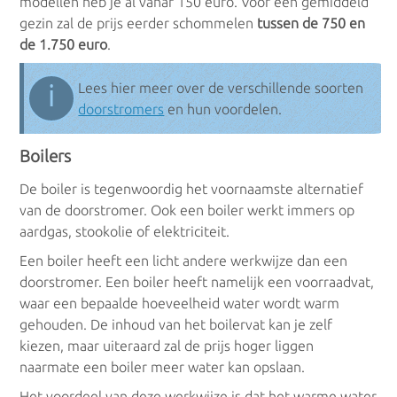
modellen heb je al vanaf 150 euro. Voor een gemiddeld
gezin zal de prijs eerder schommelen
tussen de 750 en
de 1.750 euro
.
ℹ
Lees hier meer over de verschillende soorten
doorstromers
en hun voordelen.
Boilers
De boiler is tegenwoordig het voornaamste alternatief
van de doorstromer. Ook een boiler werkt immers op
aardgas, stookolie of elektriciteit.
Een boiler heeft een licht andere werkwijze dan een
doorstromer. Een boiler heeft namelijk een voorraadvat,
waar een bepaalde hoeveelheid water wordt warm
gehouden. De inhoud van het boilervat kan je zelf
kiezen, maar uiteraard zal de prijs hoger liggen
naarmate een boiler meer water kan opslaan.
Het voordeel van deze werkwijze is dat het warme water