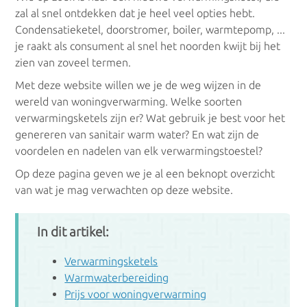
zal al snel ontdekken dat je heel veel opties hebt.
Condensatieketels
Condensatieketel, doorstromer, boiler, warmtepomp, ...
je raakt als consument al snel het noorden kwijt bij het
zien van zoveel termen.
Gascondensatieketels
Met deze website willen we je de weg wijzen in de
Oliecondensatieketels
wereld van woningverwarming. Welke soorten
verwarmingsketels zijn er? Wat gebruik je best voor het
genereren van sanitair warm water? En wat zijn de
voordelen en nadelen van elk verwarmingstoestel?
LTV
Op deze pagina geven we je al een beknopt overzicht
van wat je mag verwachten op deze website.
Vloerverwarming
In dit artikel:
Luchtverwarming
Verwarmingsketels
Wandverwarming
Warmwaterbereiding
Prijs voor woningverwarming
Plafondverwarming