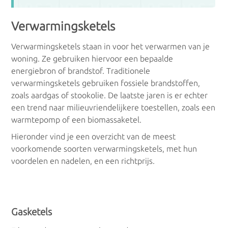
Verwarmingsketels
Radiatoren
Verwarmingsketels staan in voor het verwarmen van je
woning. Ze gebruiken hiervoor een bepaalde
energiebron of brandstof. Traditionele
Elektrische radiatoren
verwarmingsketels gebruiken fossiele brandstoffen,
zoals aardgas of stookolie. De laatste jaren is er echter
Handdoekradiatoren
een trend naar milieuvriendelijkere toestellen, zoals een
warmtepomp of een biomassaketel.
Warmtepompen
Hieronder vind je een overzicht van de meest
voorkomende soorten verwarmingsketels, met hun
Lucht lucht warmtepomp
voordelen en nadelen, en een richtprijs.
Lucht water warmtepomp
Water water warmtepomp
Gasketels