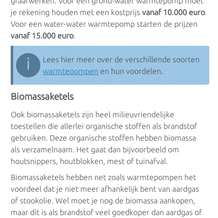
graafwerken. Voor een grond-water warmtepomp moet
je rekening houden met een kostprijs
vanaf 10.000 euro
.
Voor een water-water warmtepomp starten de prijzen
vanaf 15.000 euro
.
ℹ
Lees hier meer over de verschillende soorten
warmtepompen
en hun voordelen.
Biomassaketels
Ook biomassaketels zijn heel milieuvriendelijke
toestellen die allerlei organische stoffen als brandstof
gebruiken. Deze organische stoffen hebben biomassa
als verzamelnaam. Het gaat dan bijvoorbeeld om
houtsnippers, houtblokken, mest of tuinafval.
Biomassaketels hebben net zoals warmtepompen het
voordeel dat je niet meer afhankelijk bent van aardgas
of stookolie. Wel moet je nog de biomassa aankopen,
maar dit is als brandstof veel goedkoper dan aardgas of