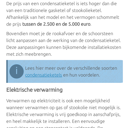
De prijs van een condensatieketel is iets hoger dan die
van een traditionele gasketel of stookolieketel.
Afhankelijk van het model en het vermogen schommelt
de prijs
tussen de 2.500 en de 5.000 euro
.
Bovendien moet je de rookafvoer en de schoorsteen
licht aanpassen aan de werking van de condensatieketel.
Deze aanpassingen kunnen bijkomende installatiekosten
met zich meebrengen.
ℹ
Lees hier meer over de verschillende soorten
condensatieketels
en hun voordelen.
Elektrische verwarming
Verwarmen op elektriciteit is ook een mogelijkheid
wanneer verwarmen op gas of stookolie niet mogelijk is.
Elektrische verwarming is vrij goedkoop in aanschafprijs,
en heel makkelijk te installeren. Een eenvoudige
aansluiting op een stopcontact is voldoende. De