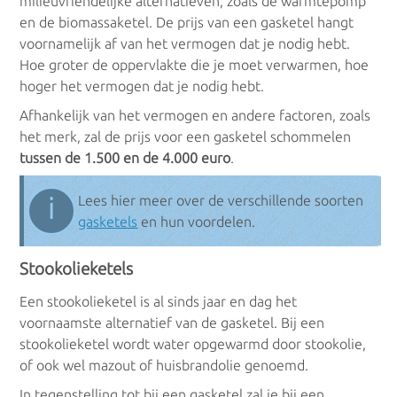
milieuvriendelijke alternatieven, zoals de warmtepomp
Elektrische boilers
en de biomassaketel. De prijs van een gasketel hangt
voornamelijk af van het vermogen dat je nodig hebt.
Doorstroomboilers
Hoe groter de oppervlakte die je moet verwarmen, hoe
hoger het vermogen dat je nodig hebt.
Voorraadboilers
Afhankelijk van het vermogen en andere factoren, zoals
het merk, zal de prijs voor een gasketel schommelen
Bufferboilers
tussen de 1.500 en de 4.000 euro
.
Combiboilers
ℹ
Lees hier meer over de verschillende soorten
gasketels
en hun voordelen.
Keukenboilers
Stookolieketels
Warmtepompboilers
Een stookolieketel is al sinds jaar en dag het
voornaamste alternatief van de gasketel. Bij een
stookolieketel wordt water opgewarmd door stookolie,
Warmtepompboilers
of ook wel mazout of huisbrandolie genoemd.
In tegenstelling tot bij een gasketel zal je bij een