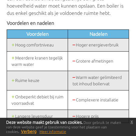
hoeveelheid water moet kunnen opslaan. Een boiler is
dus enkel geschikt als je voldoende ruimte hebt.
Voordelen en nadelen
Voordelen
Nadelen
+
–
Hoog comfortniveau
Hoger energieverbruik
+
Meerdere kranen tegelijk
–
Grotere afmetingen
warm water
–
Warm water gelimiteerd
+
Ruime keuze
tot inhoud boilervat
+
Onbeperkt debiet bij ruim
–
Complexere installatie
voorraadvat
+
–
Langere levensduur
Hogere prijs
x
Deze website maakt gebruik van cookies.
Door gebruik te maken
van deze website geef je toestemming voor het plaatsen van
Richtprijs
Verberg
cookies.
Meer informatie