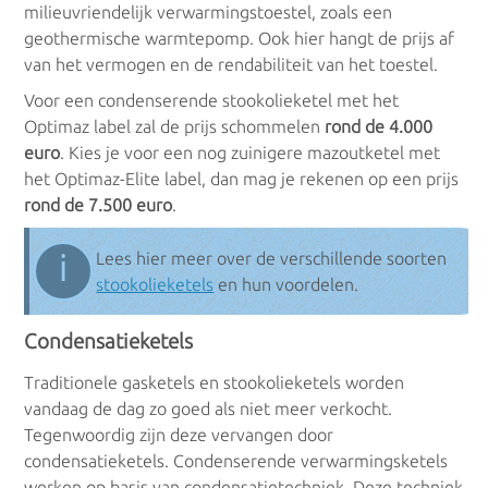
milieuvriendelijk verwarmingstoestel, zoals een
geothermische warmtepomp. Ook hier hangt de prijs af
van het vermogen en de rendabiliteit van het toestel.
Voor een condenserende stookolieketel met het
Optimaz label zal de prijs schommelen
rond de 4.000
euro
. Kies je voor een nog zuinigere mazoutketel met
het Optimaz-Elite label, dan mag je rekenen op een prijs
rond de 7.500 euro
.
ℹ
Lees hier meer over de verschillende soorten
stookolieketels
en hun voordelen.
Condensatieketels
Traditionele gasketels en stookolieketels worden
vandaag de dag zo goed als niet meer verkocht.
Tegenwoordig zijn deze vervangen door
condensatieketels. Condenserende verwarmingsketels
werken op basis van condensatietechniek. Deze techniek