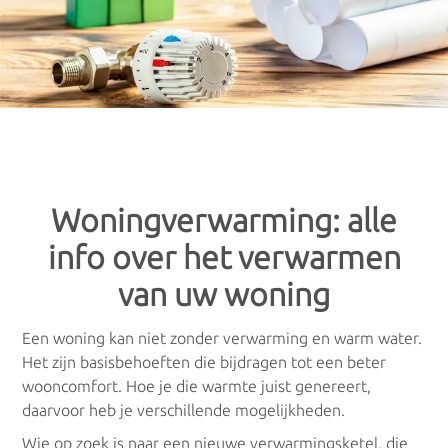
Gratis offertes
: Vergelijk prijzen voor
×
×
woningverwarming
Verwarming
De keuze aan verwarmingstoestellen is heel uitgebreid, waardoor
je als consument al snel het overzicht verliest. Geen idee welk
toestel het meest geschikt is voor jou? Aarzel dan niet om je te
Verwarmingsketels
laten adviseren door een professionele installateur.
Via onderstaand formulier ontvang je meteen meerdere gratis
Gasketels
offertes van installateurs in jouw regio. Vergelijk de prijzen die je
Woningverwarming: alle
van hen ontvangt, en maak zelf de keuze.
Stookolieketels
info over het verwarmen
Alle offertes zijn volledig gratis en vrijblijvend
.
van uw woning
Biomassaketels
Een woning kan niet zonder verwarming en warm water.
Combiketels
Het zijn basisbehoeften die bijdragen tot een beter
wooncomfort. Hoe je die warmte juist genereert,
CV-ketels
daarvoor heb je verschillende mogelijkheden.
Wie op zoek is naar een nieuwe verwarmingsketel, die