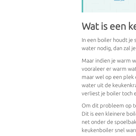
Convecto
Elektrische radiatoren
Wat is een k
Convecto
Handdoekradiatoren
In een boiler houdt j
water nodig, dan zal j
Maar indien je warm wa
vooraleer er warm wat
maar wel op een plek 
water uit de keukenkra
verliest je boiler toch 
Om dit probleem op te 
Dit is een kleinere bo
net onder de spoelbak 
keukenboiler snel war