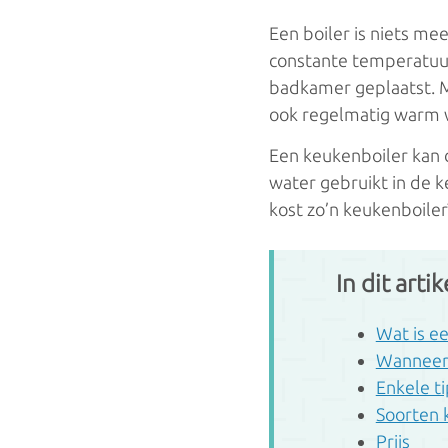
Condensatieketels
Hoogrend
Een boiler is niets m
constante temperatuur.
Gascondensatieketels
badkamer geplaatst. M
Elektrisc
Oliecondensatieketels
ook regelmatig warm 
Accumula
Een keukenboiler kan 
water gebruikt in de k
LTV
Infrarood
kost zo’n keukenboiler
Vloerverwarming
Kachels/H
In dit artik
Luchtverwarming
Gaskache
Wandverwarming
Wat is e
Wanneer 
Houtkach
Plafondverwarming
Enkele ti
Pelletkac
Soorten 
Prijs
Radiatoren