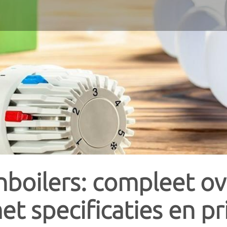
Vergelijk prijzen voor woningverwarming
tellen is heel uitgebreid, waardoor je als consument al snel het overzicht ver
s voor jou? Aarzel dan niet om je te laten adviseren door een professionele inst
pompen
Geisers
tvang je meteen meerdere gratis offertes van installateurs in jouw regio. Verge
de keuze.
cht warmtepomp
Gasgeisers
ter warmtepomp
Condensatiegeisers
tis en vrijblijvend
.
ter warmtepomp
Doorstromers
boilers: compleet ov
ter warmtepomp
Doorstromers op gas
et specificaties en pri
Elektrische doorstromers