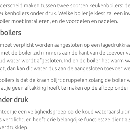
derscheid maken tussen twee soorten keukenboilers: de
ukenboilers onder druk. Welke boiler je kiest zal een i
iler moet installeren, en de voordelen en nadelen.
boilers
 moet verplicht worden aangesloten op een lagedrukkraan
g met de boiler zich immers aan de kant van de toevoer 
oud water wordt afgesloten. Indien de boiler het warm 
ijgt, dan kan dit water dus aan de aangesloten toevoer 
ilers is dat de kraan blijft druppelen zolang de boiler
dat je geen aftakking hoeft te maken op de afloop onder
nder druk
onteer je een veiligheidsgroep op de koud wateraansluiting
s verplicht, en heeft drie belangrijke functies: ze dient al
overdrukklep.