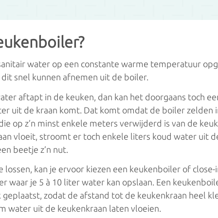
ren
eukenboiler?
ren
e sanitair water op een constante warme temperatuur op
e dit snel kunnen afnemen uit de boiler.
ter aftapt in de keuken, dan kan het doorgaans toch een
er uit de kraan komt. Dat komt omdat de boiler zelden i
die op z’n minst enkele meters verwijderd is van de keu
an vloeit, stroomt er toch enkele liters koud water uit d
een beetje z’n nut.
lossen, kan je ervoor kiezen een keukenboiler of close-in
iler waar je 5 à 10 liter water kan opslaan. Een keukenbo
geplaatst, zodat de afstand tot de keukenkraan heel klei
m water uit de keukenkraan laten vloeien.