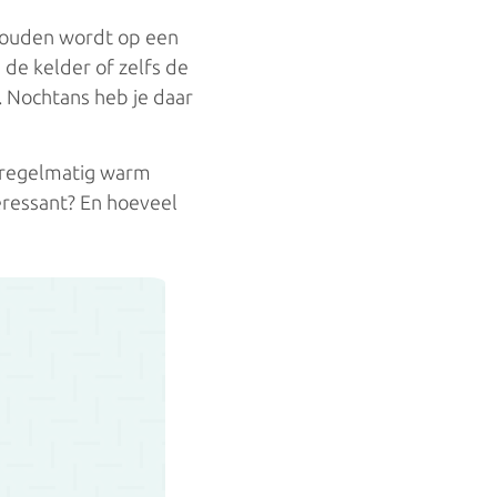
Keukenboilers
ehouden wordt op een
de kelder of zelfs de
. Nochtans heb je daar
Warmtepompboilers
Warmtepompboilers
e regelmatig warm
teressant? En hoeveel
Zonneboilers
Zonneboilers