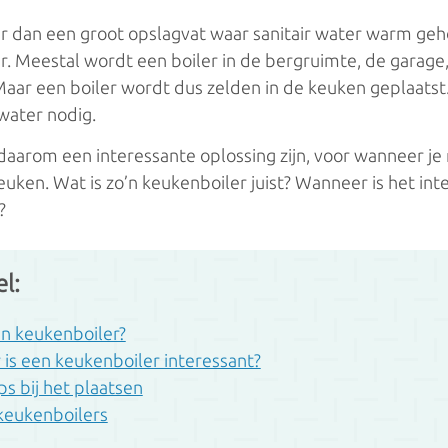
ementsketels
eer dan een groot opslagvat waar sanitair water warm g
 Meestal wordt een boiler in de bergruimte, de garage, 
aar een boiler wordt dus zelden in de keuken geplaatst
h
water nodig.
tieverwarming
daarom een interessante oplossing zijn, voor wanneer j
euken. Wat is zo’n keukenboiler juist? Wanneer is het in
 verwarming
?
aarden
el:
l
en keukenboiler?
is een keukenboiler interessant?
el
ps bij het plaatsen
hel
keukenboilers