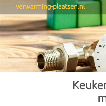
verwarming-plaatsen.nl
Gratis offertes
: 
De keuze aan verwarmingstoes
toestel het meest geschikt i
Verwarming
Verwarmingsketels
Warmte
Via onderstaand formulier on
hen ontvangt, en maak zelf 
Gasketels
Lucht lu
Stookolieketels
Lucht wa
Alle offertes zijn volledig gra
Biomassaketels
Water wa
Keuken
Combiketels
Grond wa
CV-ketels
m
HR-ketels