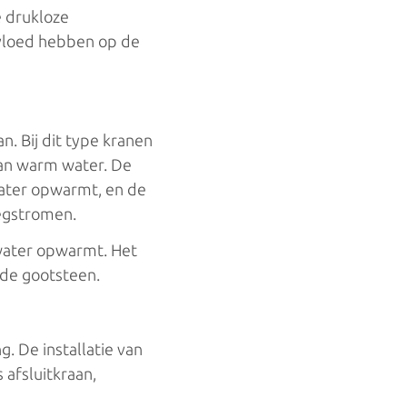
 drukloze
nvloed hebben op de
. Bij dit type kranen
van warm water. De
water opwarmt, en de
wegstromen.
 water opwarmt. Het
 de gootsteen.
. De installatie van
s afsluitkraan,