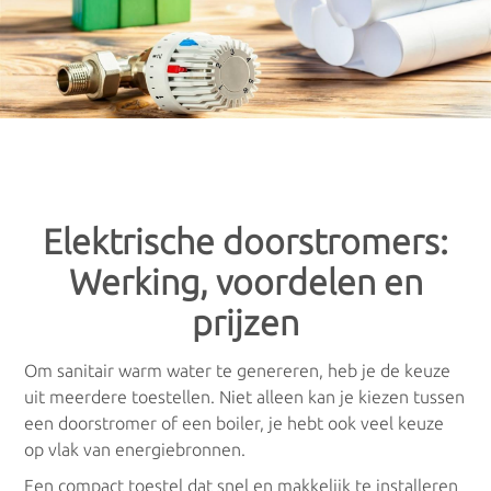
Gratis offertes
: Vergelijk prijzen voor
×
×
woningverwarming
Verwarming
De keuze aan verwarmingstoestellen is heel uitgebreid, waardoor
je als consument al snel het overzicht verliest. Geen idee welk
toestel het meest geschikt is voor jou? Aarzel dan niet om je te
Verwarmingsketels
laten adviseren door een professionele installateur.
Via onderstaand formulier ontvang je meteen meerdere gratis
Gasketels
offertes van installateurs in jouw regio. Vergelijk de prijzen die je
Elektrische doorstromers:
van hen ontvangt, en maak zelf de keuze.
Stookolieketels
Werking, voordelen en
Alle offertes zijn volledig gratis en vrijblijvend
.
prijzen
Biomassaketels
Om sanitair warm water te genereren, heb je de keuze
Combiketels
uit meerdere toestellen. Niet alleen kan je kiezen tussen
een doorstromer of een boiler, je hebt ook veel keuze
CV-ketels
op vlak van energiebronnen.
Een compact toestel dat snel en makkelijk te installeren