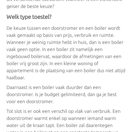
geiser de beste keuze?
Gasgeisers
Welk type toestel?
Condensatiegeisers
De keuze tussen een doorstromer en een boiler wordt
vaak gemaakt op basis van prijs, verbruik en ruimte.
Wanneer je weinig ruimte hebt in huis, dan is een boiler
vaak geen optie. In een boiler zit namelijk een
Doorstromers
ingebouwd boilervat, waardoor de afmetingen van een
boiler vrij groot zijn. In een kleine woning of
Doorstromers op gas
appartement is de plaatsing van een boiler dus niet altijd
haalbaar.
Elektrische doorstromers
Daarnaast is een boiler vaak duurder dan een
doorstromer. Is je budget gelimiteerd, dan ga je best
voor een doorstromer.
Boilers
Tot slot is er ook een verschil op vlak van verbruik. Een
doorstromer warmt enkel op wanneer iemand warm
Gasboilers
water uit de kraan tapt. Een boiler zal daarentegen