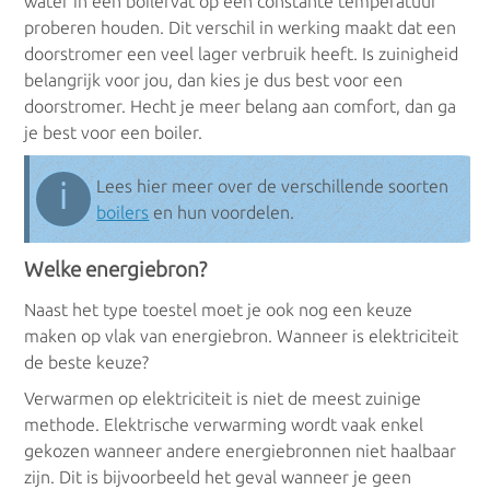
water in een boilervat op een constante temperatuur
Elektrische boilers
proberen houden. Dit verschil in werking maakt dat een
doorstromer een veel lager verbruik heeft. Is zuinigheid
Doorstroomboilers
belangrijk voor jou, dan kies je dus best voor een
doorstromer. Hecht je meer belang aan comfort, dan ga
Voorraadboilers
je best voor een boiler.
Bufferboilers
ℹ
Lees hier meer over de verschillende soorten
boilers
en hun voordelen.
Combiboilers
Welke energiebron?
Keukenboilers
Naast het type toestel moet je ook nog een keuze
maken op vlak van energiebron. Wanneer is elektriciteit
de beste keuze?
Warmtepompboilers
Verwarmen op elektriciteit is niet de meest zuinige
methode. Elektrische verwarming wordt vaak enkel
Warmtepompboilers
gekozen wanneer andere energiebronnen niet haalbaar
zijn. Dit is bijvoorbeeld het geval wanneer je geen