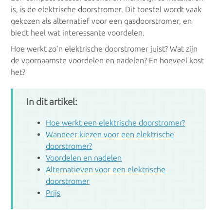
is, is de elektrische doorstromer. Dit toestel wordt vaak
Condensatieketels
gekozen als alternatief voor een gasdoorstromer, en
biedt heel wat interessante voordelen.
Gascondensatieketels
Hoe werkt zo’n elektrische doorstromer juist? Wat zijn
de voornaamste voordelen en nadelen? En hoeveel kost
Oliecondensatieketels
het?
In dit artikel:
LTV
Hoe werkt een elektrische doorstromer?
Wanneer kiezen voor een elektrische
Vloerverwarming
doorstromer?
Voordelen en nadelen
Luchtverwarming
Alternatieven voor een elektrische
doorstromer
Wandverwarming
Prijs
Plafondverwarming