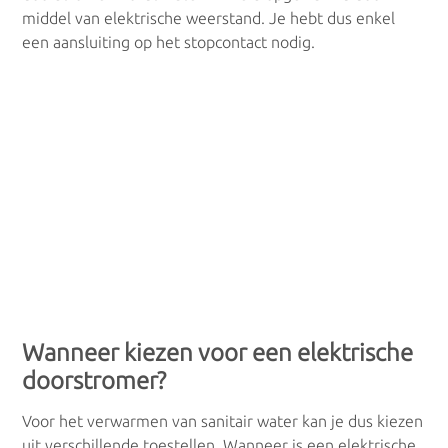
Kachels/Haarden
middel van elektrische weerstand. Je hebt dus enkel
een aansluiting op het stopcontact nodig.
Gaskachel
Houtkachel
Pelletkachel
Convectoren
Convectoren
Wanneer kiezen voor een elektrische
Warm water
doorstromer?
Voor het verwarmen van sanitair water kan je dus kiezen
Geisers
uit verschillende toestellen. Wanneer is een elektrische