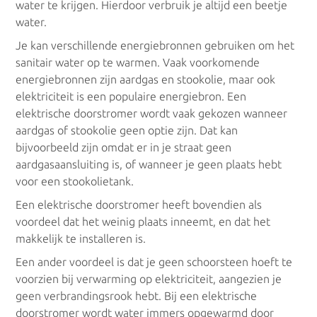
water te krijgen. Hierdoor verbruik je altijd een beetje
Grond water warmtepomp
water.
Je kan verschillende energiebronnen gebruiken om het
sanitair water op te warmen. Vaak voorkomende
HR-ketels
energiebronnen zijn aardgas en stookolie, maar ook
elektriciteit is een populaire energiebron. Een
Hoogrendementsketels
elektrische doorstromer wordt vaak gekozen wanneer
aardgas of stookolie geen optie zijn. Dat kan
bijvoorbeeld zijn omdat er in je straat geen
aardgasaansluiting is, of wanneer je geen plaats hebt
Elektrisch
voor een stookolietank.
Een elektrische doorstromer heeft bovendien als
Accumulatieverwarming
voordeel dat het weinig plaats inneemt, en dat het
makkelijk te installeren is.
Infrarood verwarming
Een ander voordeel is dat je geen schoorsteen hoeft te
voorzien bij verwarming op elektriciteit, aangezien je
geen verbrandingsrook hebt. Bij een elektrische
doorstromer wordt water immers opgewarmd door