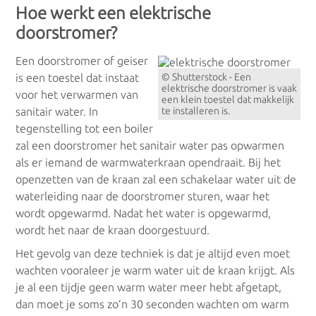
Hoe werkt een elektrische
doorstromer?
Radiatoren
Een doorstromer of geiser
© Shutterstock - Een
is een toestel dat instaat
elektrische doorstromer is vaak
voor het verwarmen van
een klein toestel dat makkelijk
Elektrische radiatoren
te installeren is.
sanitair water. In
tegenstelling tot een boiler
Handdoekradiatoren
zal een doorstromer het sanitair water pas opwarmen
als er iemand de warmwaterkraan opendraait. Bij het
Warmtepompen
openzetten van de kraan zal een schakelaar water uit de
waterleiding naar de doorstromer sturen, waar het
wordt opgewarmd. Nadat het water is opgewarmd,
Lucht lucht warmtepomp
wordt het naar de kraan doorgestuurd.
Het gevolg van deze techniek is dat je altijd even moet
Lucht water warmtepomp
wachten vooraleer je warm water uit de kraan krijgt. Als
je al een tijdje geen warm water meer hebt afgetapt,
Water water warmtepomp
dan moet je soms zo’n 30 seconden wachten om warm