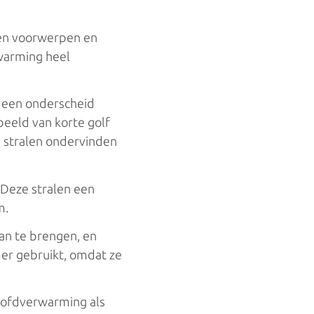
len voorwerpen en
rwarming heel
t een onderscheid
beeld van korte golf
e stralen ondervinden
 Deze stralen een
m.
aan te brengen, en
mer gebruikt, omdat ze
oofdverwarming als