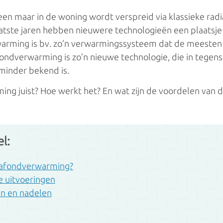
ementsketels
een maar in de woning wordt verspreid via klassieke radia
laatste jaren hebben nieuwere technologieën een plaatsj
warming is bv. zo’n verwarmingssysteem dat de meesten
h
ndverwarming is zo’n nieuwe technologie, die in tegenst
minder bekend is.
tieverwarming
ng juist? Hoe werkt het? En wat zijn de voordelen van d
 verwarming
aarden
el:
l
lafondverwarming?
e uitvoeringen
el
n en nadelen
hel