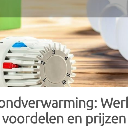
Vergelijk prijzen voor woningverwarming
tellen is heel uitgebreid, waardoor je als consument al snel het overzicht ver
s voor jou? Aarzel dan niet om je te laten adviseren door een professionele inst
pompen
Geisers
tvang je meteen meerdere gratis offertes van installateurs in jouw regio. Verge
de keuze.
cht warmtepomp
Gasgeisers
ter warmtepomp
Condensatiegeisers
tis en vrijblijvend
.
ter warmtepomp
Doorstromers
fondverwarming: Werk
ter warmtepomp
Doorstromers op gas
voordelen en prijzen
Elektrische doorstromers