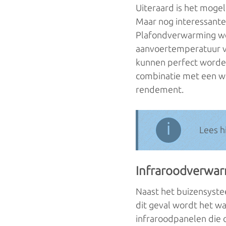
Uiteraard is het mogel
Maar nog interessant
Plafondverwarming we
aanvoertemperatuur va
kunnen perfect worde
combinatie met een wa
rendement.
ℹ
Lees h
Infraroodverwa
Naast het buizensyste
dit geval wordt het w
infraroodpanelen die o