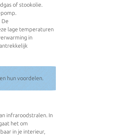
dgas of stookolie.
tepomp.
. De
Deze lage temperaturen
verwarming in
ntrekkelijk
en hun voordelen.
n infraroodstralen. In
 gaat het om
ar in je interieur,