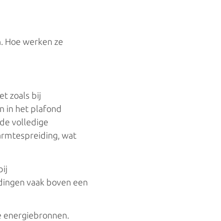
. Hoe werken ze
t zoals bij
 in het plafond
de volledige
armtespreiding, wat
ij
idingen vaak boven een
e energiebronnen.