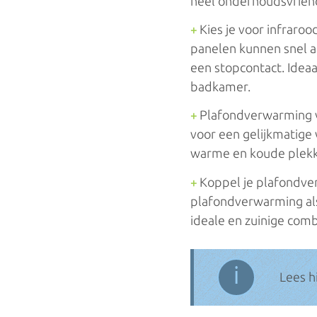
heel onderhoudsvriend
Kies je voor infraroo
+
panelen kunnen snel a
een stopcontact. Ideaa
badkamer.
Plafondverwarming vi
+
voor een gelijkmatige
warme en koude plekke
Koppel je plafondver
+
plafondverwarming al
ideale en zuinige comb
ℹ
Lees h