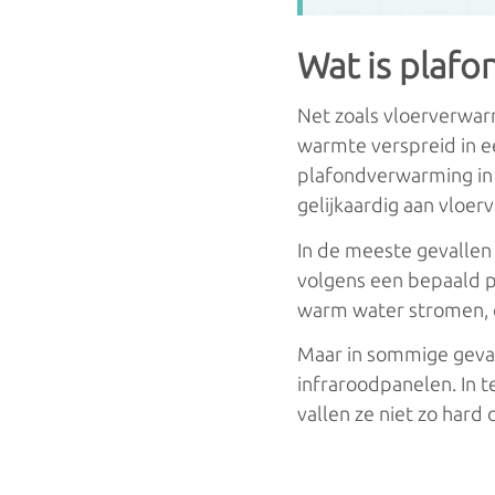
Convecto
Wat is plaf
Elektrische radiatoren
Convecto
Handdoekradiatoren
Net zoals vloerverwa
warmte verspreid in e
plafondverwarming in h
gelijkaardig aan vloe
In de meeste gevallen
volgens een bepaald p
warm water stromen, 
Maar in sommige geva
infraroodpanelen. In t
vallen ze niet zo hard 