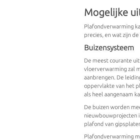
Mogelijke u
Plafondverwarming ka
precies, en wat zijn d
Buizensysteem
De meest courante uit
vloerverwarming zal m
aanbrengen. De leidin
oppervlakte van het p
als heel aangenaam k
De buizen worden mees
nieuwbouwprojecten is 
plafond van gipsplate
Plafondverwarming me