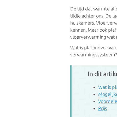
Condensatieketels
Hoogrend
De tijd dat warmte all
tijdje achter ons. De 
Gascondensatieketels
huiskamers. Vloerver
Elektrisc
Oliecondensatieketels
kennen. Maar ook plafo
vloerverwarming wat 
Accumula
Wat is plafondverwarmi
LTV
Infrarood
verwarmingssysteem?
Vloerverwarming
Kachels/H
In dit artik
Luchtverwarming
Gaskache
Wandverwarming
Wat is p
Mogelijk
Houtkach
Plafondverwarming
Voordele
Pelletkac
Prijs
Radiatoren