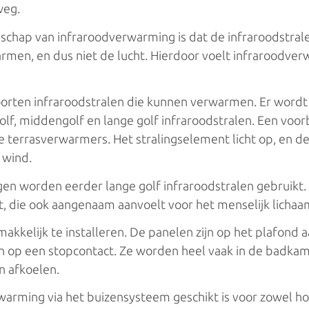
weg.
chap van infraroodverwarming is dat de infraroodstra
rmen, en dus niet de lucht. Hierdoor voelt infraroodve
 soorten infraroodstralen die kunnen verwarmen. Er word
lf, middengolf en lange golf infraroodstralen. Een voor
de terrasverwarmers. Het stralingselement licht op, en d
 wind.
en worden eerder lange golf infraroodstralen gebruikt.
t, die ook aangenaam aanvoelt voor het menselijk lichaa
makkelijk te installeren. De panelen zijn op het plafond 
ten op een stopcontact. Ze worden heel vaak in de badka
n afkoelen.
arming via het buizensysteem geschikt is voor zowel h