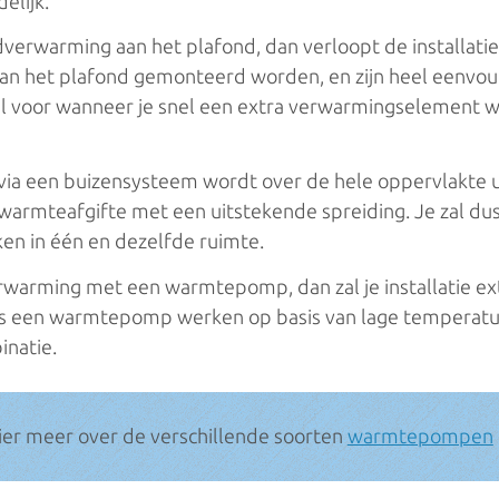
elijk.
dverwarming aan het plafond, dan verloopt de installatie
an het plafond gemonteerd worden, en zijn heel eenvoud
l voor wanneer je snel een extra verwarmingselement wil 
a een buizensysteem wordt over de hele oppervlakte ui
 warmteafgifte met een uitstekende spreiding. Je zal du
n in één en dezelfde ruimte.
warming met een warmtepomp, dan zal je installatie extr
s een warmtepomp werken op basis van lage temperatuur
inatie.
ier meer over de verschillende soorten
warmtepompen