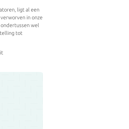
Keukenboilers
toren, ligt al een
e verworven in onze
 ondertussen wel
Warmtepompboilers
elling tot
Warmtepompboilers
it
Zonneboilers
Zonneboilers