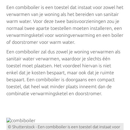
Een combiboiler is een toestel dat instaat voor zowel het
verwarmen van je woning als het bereiden van sanitair
warm water. Voor deze twee basisvoorzieningen zou je
Radiatoren
normaal twee aparte toestellen moeten installeren, een
verwarmingsketel voor woningverwarming en een boiler
Elektrische radiatoren
of doorstromer voor warm water.
Een combiboiler zal dus zowel je woning verwarmen als
Handdoekradiatoren
sanitair water verwarmen, waardoor je slechts één
toestel moet plaatsen. Het voordeel hiervan is niet
Warmtepompen
enkel dat je kosten bespaart, maar ook dat je ruimte
bespaart. Een combiboiler is doorgaans een compact
toestel, dat heel wat minder plaats inneemt dan de
Lucht lucht warmtepomp
combinatie verwarmingsketel en doorstromer.
Lucht water warmtepomp
Water water warmtepomp
© Shutterstock - Een combiboiler is een toestel dat instaat voor