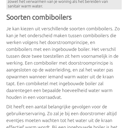
zowel het verwarmen van je woning als het bereiden van
Grond water warmtepomp
sanitair warm water.
Soorten combiboilers
HR-ketels
Je kan kiezen uit verschillende soorten combiboilers. Zo
kan je het onderscheid maken tussen combiboilers die
werken volgens het doorstroomprincipe, en
Hoogrendementsketels
combiboilers met een ingebouwde boiler. Het verschil
tussen deze twee toestellen zit hem voornamelijk in de
werking. Een combiboiler met doorstroomprincipe is
aangesloten op de waterleiding, en zal het water pas
Elektrisch
opwarmen wanneer iemand warm water uit de kraan
tapt. Een combiketel met ingebouwde boiler zal
Accumulatieverwarming
daarentegen een bepaalde hoeveelheid water warm
houden in een voorraadvat.
Infrarood verwarming
Dit heeft een aantal belangrijke gevolgen voor de
gebruikerservaring. Zo zal je bij een doorstromer altijd
eventjes moeten wachten tot het water uit de kraan
effectief warm wordt. Bij een ingebouwde boiler is het