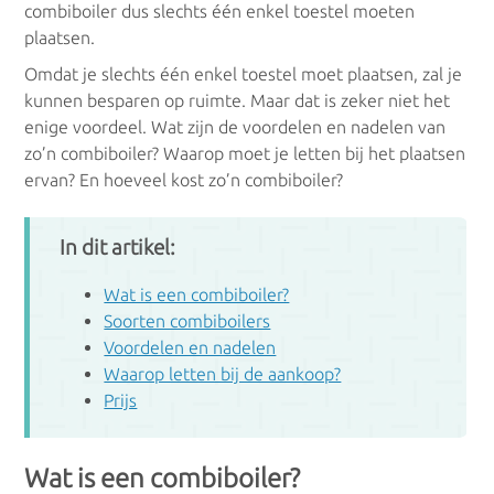
combiboiler dus slechts één enkel toestel moeten
Condensatieketels
plaatsen.
Omdat je slechts één enkel toestel moet plaatsen, zal je
kunnen besparen op ruimte. Maar dat is zeker niet het
Gascondensatieketels
enige voordeel. Wat zijn de voordelen en nadelen van
zo’n combiboiler? Waarop moet je letten bij het plaatsen
Oliecondensatieketels
ervan? En hoeveel kost zo’n combiboiler?
In dit artikel:
LTV
Wat is een combiboiler?
Soorten combiboilers
Vloerverwarming
Voordelen en nadelen
Waarop letten bij de aankoop?
Luchtverwarming
Prijs
Wandverwarming
Wat is een combiboiler?
Plafondverwarming