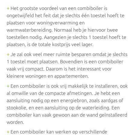
+
Het grootste voordeel van een combiboiler is
Gasgeisers
ongetwijfeld het feit dat je slechts één toestel hoeft te
plaatsen voor woningverwarming en
Condensatiegeisers
warmwaterbereiding. Normaal heb je hiervoor twee
toestellen nodig. Aangezien je slechts 1 toestel hoeft te
plaatsen, is de totale kostprijs veel lager.
Doorstromers
+
Je zal ook veel meer ruimte besparen omdat je slechts
1 toestel moet plaatsen. Bovendien is een combiboiler
vaak vrij compact. Daarom is het interessant voor
Doorstromers op gas
kleinere woningen en appartementen.
+
Een combiboiler is ook vrij makkelijk te installeren, ook
Elektrische doorstromers
al omwille van de compacte afmetingen. Je hebt een
aansluiting nodig op een energiebron, zoals aardgas of
Boilers
stookolie, en een aansluiting op de waterleiding. Een
combiboiler kan vaak gewoon aan de wand geïnstalleerd
worden.
Gasboilers
+
Een combiboiler kan werken op verschillende