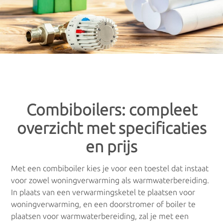
Gratis offertes
: Vergelijk prijzen voor
×
×
woningverwarming
Verwarming
De keuze aan verwarmingstoestellen is heel uitgebreid, waardoor
je als consument al snel het overzicht verliest. Geen idee welk
toestel het meest geschikt is voor jou? Aarzel dan niet om je te
Verwarmingsketels
laten adviseren door een professionele installateur.
Via onderstaand formulier ontvang je meteen meerdere gratis
Gasketels
offertes van installateurs in jouw regio. Vergelijk de prijzen die je
Combiboilers: compleet
van hen ontvangt, en maak zelf de keuze.
Stookolieketels
overzicht met specificaties
Alle offertes zijn volledig gratis en vrijblijvend
.
en prijs
Biomassaketels
Met een combiboiler kies je voor een toestel dat instaat
Combiketels
voor zowel woningverwarming als warmwaterbereiding.
In plaats van een verwarmingsketel te plaatsen voor
CV-ketels
woningverwarming, en een doorstromer of boiler te
plaatsen voor warmwaterbereiding, zal je met een