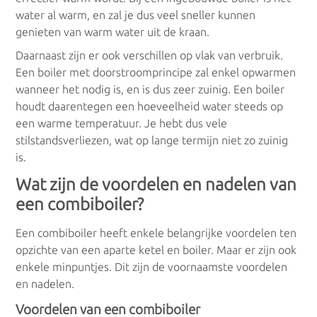
Kachels/Haarden
water al warm, en zal je dus veel sneller kunnen
genieten van warm water uit de kraan.
Gaskachel
Daarnaast zijn er ook verschillen op vlak van verbruik.
Een boiler met doorstroomprincipe zal enkel opwarmen
Houtkachel
wanneer het nodig is, en is dus zeer zuinig. Een boiler
houdt daarentegen een hoeveelheid water steeds op
Pelletkachel
een warme temperatuur. Je hebt dus vele
stilstandsverliezen, wat op lange termijn niet zo zuinig
is.
Convectoren
Wat zijn de voordelen en nadelen van
een combiboiler?
Convectoren
Een combiboiler heeft enkele belangrijke voordelen ten
opzichte van een aparte ketel en boiler. Maar er zijn ook
Warm water
enkele minpuntjes. Dit zijn de voornaamste voordelen
en nadelen.
Geisers
Voordelen van een combiboiler