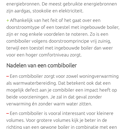
Elektrische boilers
energiebronnen. De meest gebruikte energiebronnen
zijn aardgas, stookolie en elektriciteit.
Doorstroomboilers
+
Afhankelijk van het feit of het gaat over een
doorstroomtype of een toestel met ingebouwde boiler,
Voorraadboilers
zijn er nog enkele voordelen te noteren. Zo is een
combiboiler volgens doorstroomprincipe vrij zuinig,
Bufferboilers
terwijl een toestel met ingebouwde boiler dan weer
voor een hoger comfortniveau zorgt.
Combiboilers
Nadelen van een combiboiler
Keukenboilers
–
Een combiboiler zorgt voor zowel woningverwarming
als warmwaterbereiding. Dat betekent ook dat een
mogelijk defect aan je combibiler een impact heeft op
beide voorzieningen. Je zal in dat geval zonder
Warmtepompboilers
verwarming én zonder warm water zitten.
–
Een combiboiler is vooral interessant voor kleinere
Warmtepompboilers
volumes. Voor grotere volumes kijk je beter in de
richting van een gewone boiler in combinatie met een