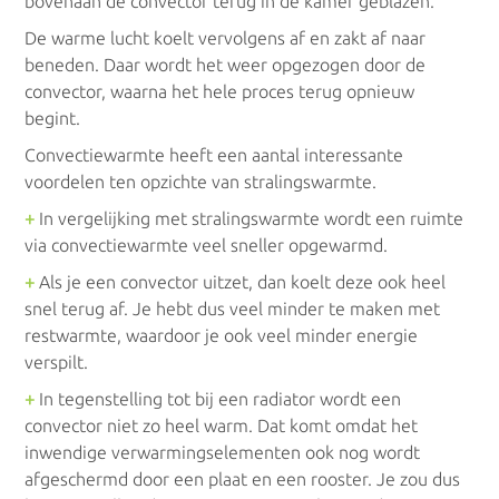
bovenaan de convector terug in de kamer geblazen.
De warme lucht koelt vervolgens af en zakt af naar
Gasgeisers
beneden. Daar wordt het weer opgezogen door de
convector, waarna het hele proces terug opnieuw
Condensatiegeisers
begint.
Convectiewarmte heeft een aantal interessante
voordelen ten opzichte van stralingswarmte.
Doorstromers
+
In vergelijking met stralingswarmte wordt een ruimte
via convectiewarmte veel sneller opgewarmd.
Doorstromers op gas
+
Als je een convector uitzet, dan koelt deze ook heel
snel terug af. Je hebt dus veel minder te maken met
Elektrische doorstromers
restwarmte, waardoor je ook veel minder energie
verspilt.
Boilers
+
In tegenstelling tot bij een radiator wordt een
convector niet zo heel warm. Dat komt omdat het
inwendige verwarmingselementen ook nog wordt
Gasboilers
afgeschermd door een plaat en een rooster. Je zou dus