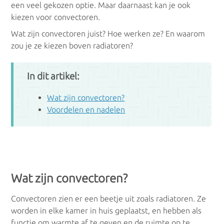
een veel gekozen optie. Maar daarnaast kan je ook
Condensatieketels
kiezen voor convectoren.
Wat zijn convectoren juist? Hoe werken ze? En waarom
zou je ze kiezen boven radiatoren?
Gascondensatieketels
Oliecondensatieketels
In dit artikel:
Wat zijn convectoren?
Voordelen en nadelen
LTV
Vloerverwarming
Luchtverwarming
Wat zijn convectoren?
Wandverwarming
Convectoren zien er een beetje uit zoals radiatoren. Ze
worden in elke kamer in huis geplaatst, en hebben als
Plafondverwarming
functie om warmte af te geven en de ruimte op te