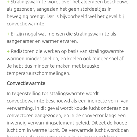
Kachels/Haarden
+
Stralingswarmte wordt over het algemeen beschouwd
als gezonder, aangezien het geen stofdeeltjes in
beweging brengt. Dat is bijvoorbeeld wel het geval bij
Gaskachel
convectiewarmte.
Houtkachel
+
Er zijn nogal wat mensen die stralingswarmte als
aangenamer en warmer ervaren.
Pelletkachel
+
Radiatoren die werken op basis van stralingswarmte
warmen minder snel op, en koelen ook minder snel af.
Je hebt dus minder te maken met bruuske
temperatuurschommelingen.
Convectoren
Convectiewarmte
In tegenstelling tot stralingswarmte wordt
Convectoren
convectiewarmte beschouwd als een indirecte vorm van
verwarming. In dit geval wordt koude lucht onderaan de
Warm water
convectoren aangezogen, en in de convector langs een
inwendig verwarmingselement geleid. Dit zet de koude
Geisers
lucht om in warme lucht. De verwarmde lucht wordt dan