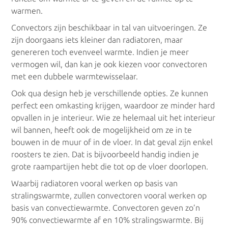
warmen.
Convectors zijn beschikbaar in tal van uitvoeringen. Ze
zijn doorgaans iets kleiner dan radiatoren, maar
Radiatoren
genereren toch evenveel warmte. Indien je meer
vermogen wil, dan kan je ook kiezen voor convectoren
Elektrische radiatoren
met een dubbele warmtewisselaar.
Ook qua design heb je verschillende opties. Ze kunnen
Handdoekradiatoren
perfect een omkasting krijgen, waardoor ze minder hard
opvallen in je interieur. Wie ze helemaal uit het interieur
Warmtepompen
wil bannen, heeft ook de mogelijkheid om ze in te
bouwen in de muur of in de vloer. In dat geval zijn enkel
roosters te zien. Dat is bijvoorbeeld handig indien je
Lucht lucht warmtepomp
grote raampartijen hebt die tot op de vloer doorlopen.
Waarbij radiatoren vooral werken op basis van
Lucht water warmtepomp
stralingswarmte, zullen convectoren vooral werken op
basis van convectiewarmte. Convectoren geven zo’n
Water water warmtepomp
90% convectiewarmte af en 10% stralingswarmte. Bij