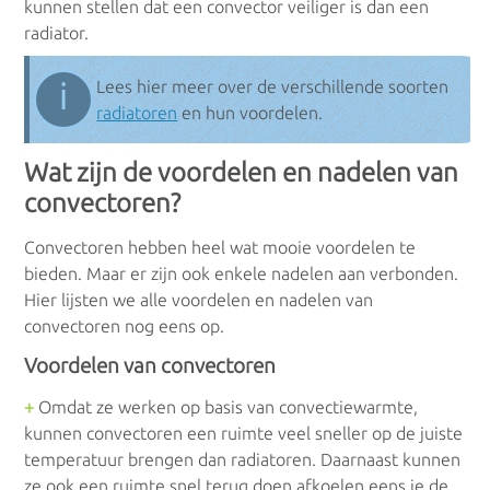
kunnen stellen dat een convector veiliger is dan een
Elektrische boilers
radiator.
Doorstroomboilers
ℹ
Lees hier meer over de verschillende soorten
radiatoren
en hun voordelen.
Voorraadboilers
Wat zijn de voordelen en nadelen van
Bufferboilers
convectoren?
Combiboilers
Convectoren hebben heel wat mooie voordelen te
bieden. Maar er zijn ook enkele nadelen aan verbonden.
Keukenboilers
Hier lijsten we alle voordelen en nadelen van
convectoren nog eens op.
Voordelen van convectoren
Warmtepompboilers
+
Omdat ze werken op basis van convectiewarmte,
kunnen convectoren een ruimte veel sneller op de juiste
Warmtepompboilers
temperatuur brengen dan radiatoren. Daarnaast kunnen
ze ook een ruimte snel terug doen afkoelen eens je de