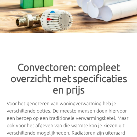
Gratis offertes
: Vergelijk prijzen voor
×
×
woningverwarming
Verwarming
De keuze aan verwarmingstoestellen is heel uitgebreid, waardoor
je als consument al snel het overzicht verliest. Geen idee welk
toestel het meest geschikt is voor jou? Aarzel dan niet om je te
Verwarmingsketels
laten adviseren door een professionele installateur.
Via onderstaand formulier ontvang je meteen meerdere gratis
Gasketels
offertes van installateurs in jouw regio. Vergelijk de prijzen die je
Convectoren: compleet
van hen ontvangt, en maak zelf de keuze.
Stookolieketels
overzicht met specificaties
Alle offertes zijn volledig gratis en vrijblijvend
.
en prijs
Biomassaketels
Voor het genereren van woningverwarming heb je
Combiketels
verschillende opties. De meeste mensen doen hiervoor
een beroep op een traditionele verwarmingsketel. Maar
CV-ketels
ook voor het afgeven van die warmte kan je kiezen uit
verschillende mogelijkheden. Radiatoren zijn uiteraard