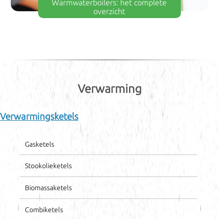
Warmwaterboilers: het complete
overzicht
Verwarming
Verwarmingsketels
Gasketels
Stookolieketels
Biomassaketels
Combiketels