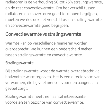
radiatoren is de verhouding 50 tot 75% stralingswarmte,
Grond water warmtepomp
en de rest convectiewarmte. Om het verschil tussen
radiatoren en convectoren goed te kunnen begrijpen,
moeten we dus ook het verschil tussen stralingswarmte
HR-ketels
en convectiewarmte goed begrijpen.
Convectiewarmte vs stralingswarmte
Hoogrendementsketels
Warmte kan op verschillende manieren worden
overgebracht. We kunnen een onderscheid maken
tussen stralingswarmte en convectiewarmte.
Elektrisch
Stralingswarmte
Bij stralingswarmte wordt de warmte overgebracht via
Accumulatieverwarming
horizontale warmtegolven. Het is een directe vorm van
verwarmen, die bij veel mensen voor een aangenaam
Infrarood verwarming
gevoel zorgt.
Stralingswarmte heeft een aantal interessante
voordelen ten opzichte van convectiewarmte.